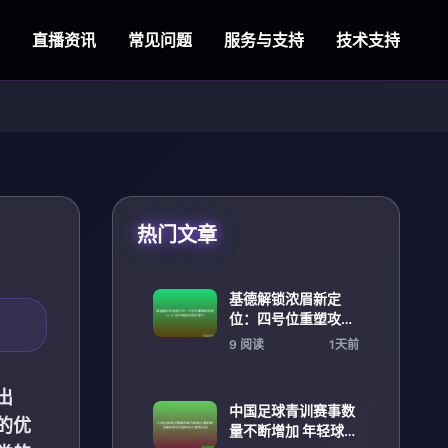
直播资讯
常见问题
服务与支持
技术支持
热门文章
基德解锁浓眉新定
位：四号位重塑攻防
核心 12 场冲刺彰显
9 阅读
1天前
孤胆担当
出
中国足球青训赛事数
的优
量不断增加 年轻球员