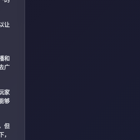
以让
播和
去广
玩家
能够
，但
下，