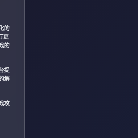
化的
行更
戏的
台提
的解
戏攻