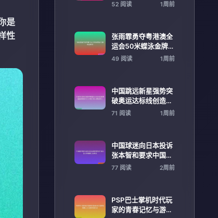
买建议分析
52 阅读
1周前
你是
样性
张雨霏勇夺粤港澳全
运会50米蝶泳金牌再
创佳绩
49 阅读
1周前
中国跳远新星强势突
破奥运达标线创造赛
季最佳成绩全力冲击
71 阅读
1周前
世界大赛领奖台
中国球迷向日本投诉
张本智和要求中国乒
协公开道歉引发热议
77 阅读
2周前
PSP巴士掌机时代玩
家的青春记忆与游戏