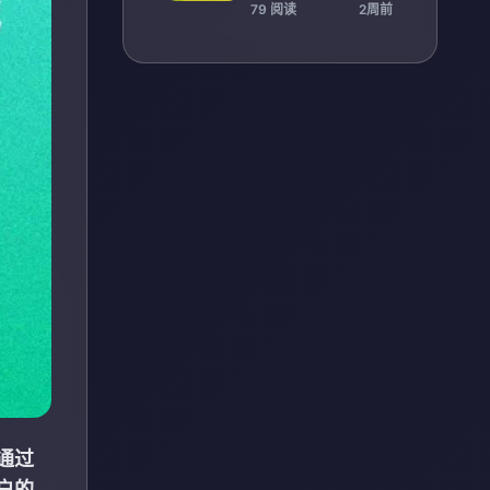
攻略大全深度交流社
79 阅读
2周前
区
通过
户的