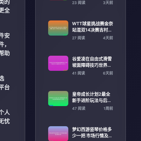
曝光度持续提升助力
类的
23 阅读
3天前
未来发展
更全
WTT球星挑战赛金奈
站混双14决赛吉村真
件安
晴大藤沙月逆袭松岛
27 阅读
4天前
辉空张本美和
件，
帮助
谷爱凌在自由式滑雪
坡面障碍技巧世界杯
中成功夺冠 展现无与
41 阅读
6天前
伦比的实力
选
平台
皇帝成长计划2最全
新手进阶玩法与后宫
治国详细攻略指南实
47 阅读
1周前
个人
战技巧
无忧
梦幻西游竖琴价格多
少一把 市场行情及购