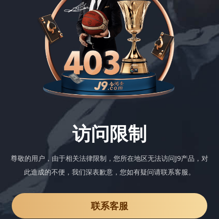
访问限制
尊敬的用户，由于相关法律限制，您所在地区无法访问J9产品，对
此造成的不便，我们深表歉意，您如有疑问请联系客服。
联系客服